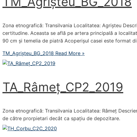
TM_Agrișteu_BG_2018
Zona etnografică: Transilvania Localitatea: Agrișteu Descri
certitudine. Aceasta se află pe artera principală a localit
90 cm și temelia de piatră Acoperișul casei este format d
TM_Agrișteu_BG_2018
Read More »
TA_Râmeț_CP2_2019
Zona etnografică: Transilvania Localitatea: Râmeț Descrier
de către prorpietari decât ca spațiu de depozitare.