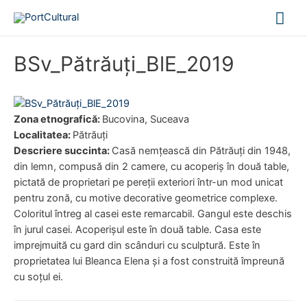
Mai
Me
BSv_Pătrăuţi_BlE_2019
Zona etnografică:
Bucovina, Suceava
Localitatea:
Pătrăuţi
Descriere succinta:
Casă nemțească din Pătrăuți din 1948,
din lemn, compusă din 2 camere, cu acoperiș în două table,
pictată de proprietari pe pereții exteriori într-un mod unicat
pentru zonă, cu motive decorative geometrice complexe.
Coloritul întreg al casei este remarcabil. Gangul este deschis
în jurul casei. Acoperișul este în două table. Casa este
imprejmuită cu gard din scânduri cu sculptură. Este în
proprietatea lui Bleanca Elena și a fost construită împreună
cu soțul ei.