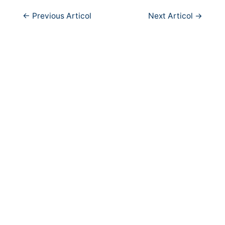
Navigare
←
Previous Articol
Next Articol
→
în
articole
Copyright © 2026
PortCultural
| Port Cultural