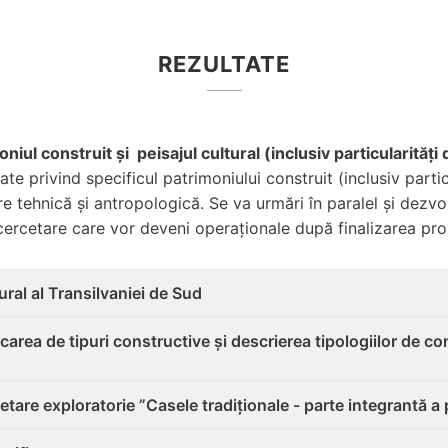
REZULTATE
ul construit și peisajul cultural (inclusiv particularități 
e privind specificul patrimoniului construit (inclusiv partic
e tehnică și antropologică. Se va urmări în paralel și dezvo
de cercetare care vor deveni operaționale după finalizarea proi
ural al Transilvaniei de Sud
area de tipuri constructive și descrierea tipologiilor de con
are exploratorie ”Casele tradiționale - parte integrantă a 