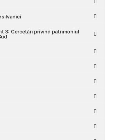
silvaniei
nt 3: Cercetări privind patrimoniul
 Sud