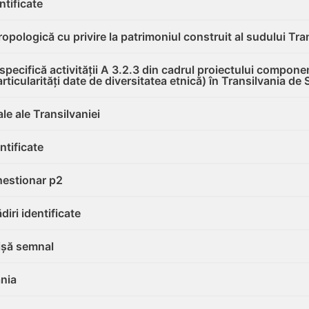
ntificate
pologică cu privire la patrimoniul construit al sudului Tran
 specifică activității A 3.2.3 din cadrul proiectului compone
articularități date de diversitatea etnică) în Transilvania de
le ale Transilvaniei
ntificate
hestionar p2
iri identificate
ișă semnal
ania