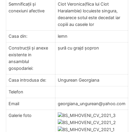
Semnificații și
Ciot Veronica(fiica lui Ciot
conexiuni afective
Haralambie) locuieste singura,
deoarece sotul este decedat iar
copiii au casele lor
Casa din:
lemn
Construcții și anexe
șură cu grajd șopron
existente in
ansamblul
gospodariei:
Casa introdusa de:
Ungurean Georgiana
Telefon
Email
georgiana_ungurean@yahoo.com
Galerie foto