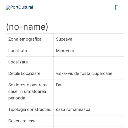
Mai
Me
(no-name)
Zona etnografica
Suceava
Localitate
Mihoveni
Localizare
Detalii Localizare
vis-a-vis de fosta ciupercărie
Se dorește pastrarea
Da
casei in urmatoarea
perioada
Tipologia construcției:
casă românească
Descriere casa