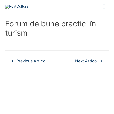
Mai
Me
Forum de bune practici în
turism
Navigare
←
Previous Articol
Next Articol
→
în
articole