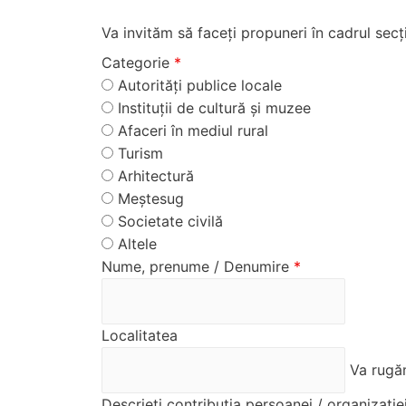
Va invităm să faceți propuneri în cadrul secț
Categorie
*
Autorități publice locale
Instituții de cultură și muzee
Afaceri în mediul rural
Turism
Arhitectură
Meștesug
Societate civilă
Altele
Nume, prenume / Denumire
*
Localitatea
Va rugăm
Descrieți contribuția persoanei / organizați