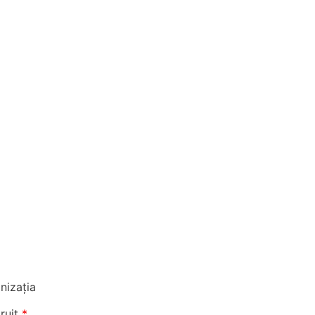
nizația
truit
*