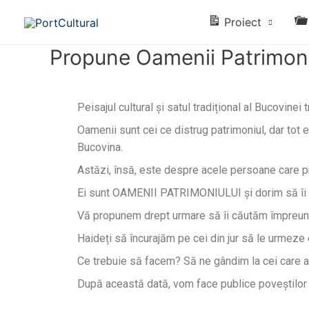
Proiect
Propune Oamenii Patrimoniu
Peisajul cultural și satul tradițional al Bucovinei
Oamenii sunt cei ce distrug patrimoniul, dar tot e
Bucovina.
Astăzi, însă, este despre acele persoane care pr
Ei sunt OAMENII PATRIMONIULUI și dorim să îi 
Vă propunem drept urmare să îi căutăm împreună 
Haideți să încurajăm pe cei din jur să le urmez
Ce trebuie să facem? Să ne gândim la cei care au 
După această dată, vom face publice poveștilor lo