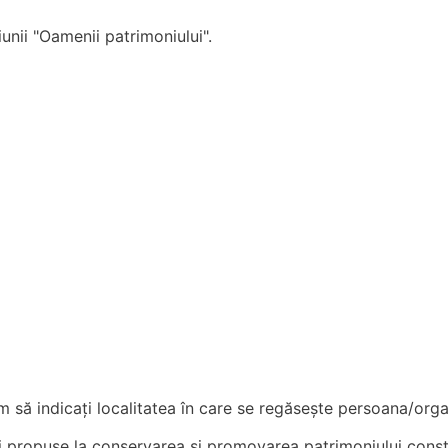
iunii "Oamenii patrimoniului".
 să indicați localitatea în care se regăsește persoana/orga
ei propuse la conservarea și promovarea patrimoniului cons