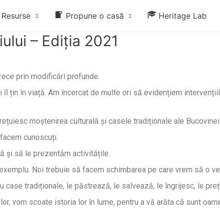
Resurse
Propune o casă
Heritage Lab
lui – Ediția 2021
 trece prin modificări profunde.
i îl țin în viață. Am încercat de multe ori să evidențiem intervenți
ețuiesc moștenirea culturală și casele tradiționale ale Bucovinei
facem cunoscuți.
și să le prezentăm activitățile.
e exemplu. Noi trebuie să facem schimbarea pe care vrem să o ved
case tradiționale, le păstrează, le salvează, le îngrijesc, le preț
r, vom scoate istoria lor în lume, pentru a vă arăta că sunt oamen