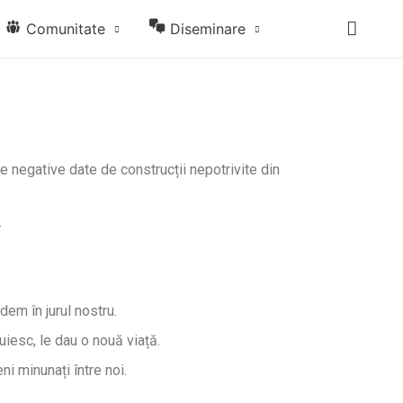
Comunitate
Diseminare
ile negative date de construcții nepotrivite din
.
em în jurul nostru.
uiesc, le dau o nouă viață.
i minunați între noi.