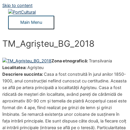
Skip to content
Main Menu
TM_Agrișteu_BG_2018
Zona etnografică:
Transilvania
Localitatea:
Agrișteu
Descriere succinta:
Casa a fost construită în jurul anilor 1850-
1900, anul construcției nefiind cunoscut cu certitudine. Aceasta
se află pe artera principală a localitatății Agrișteu. Casa a fost
ridicată de meșteri din localitate, având pereți de cărămidă de
aproximativ 80-90 cm și temelia de piatră Acoperișul casei este
format din 4 ape, fiind realizat pe grinzi de lemn și grinzi
îmbinate. Se remarcă existența unor coloane de susținere în
fața intrării principale. Ele sunt dispuse câte două, la fiecare colț
al intrării principale (intrarea se află pe o teresă). Particularitatea