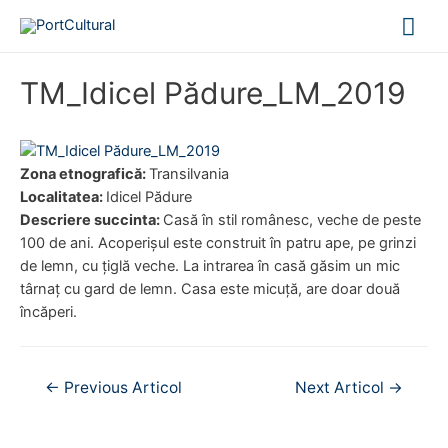
Mai
Me
TM_Idicel Pădure_LM_2019
Zona etnografică:
Transilvania
Localitatea:
Idicel Pădure
Descriere succinta:
Casă în stil românesc, veche de peste
100 de ani. Acoperișul este construit în patru ape, pe grinzi
de lemn, cu țiglă veche. La intrarea în casă găsim un mic
târnaț cu gard de lemn. Casa este micuță, are doar două
încăperi.
Navigare
←
Previous Articol
Next Articol
→
în