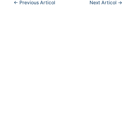
Navigare
←
Previous Articol
Next Articol
→
în
articole
Copyright © 2026
PortCultural
| Port Cultural