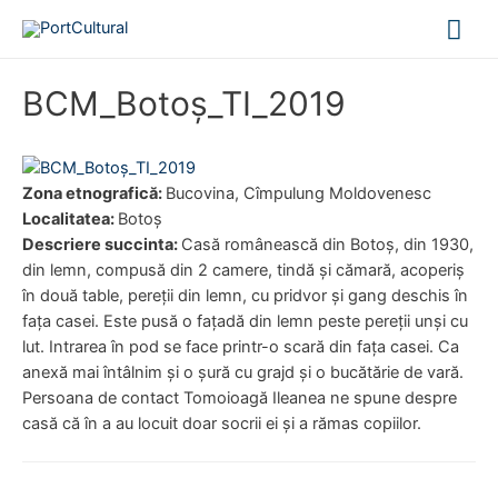
Mai
Me
BCM_Botoş_TI_2019
Zona etnografică:
Bucovina, Cîmpulung Moldovenesc
Localitatea:
Botoş
Descriere succinta:
Casă românească din Botoș, din 1930,
din lemn, compusă din 2 camere, tindă și cămară, acoperiș
în două table, pereții din lemn, cu pridvor și gang deschis în
fața casei. Este pusă o fațadă din lemn peste pereții unși cu
lut. Intrarea în pod se face printr-o scară din fața casei. Ca
anexă mai întâlnim și o șură cu grajd și o bucătărie de vară.
Persoana de contact Tomoioagă Ileanea ne spune despre
casă că în a au locuit doar socrii ei și a rămas copiilor.