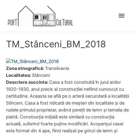
Main
Men
TM_Stânceni_BM_2018
Zona etnografică:
Transilvania
Localitatea:
Stânceni
Descriere succinta:
Casa a fost construită în jurul anilor
1920-1930, anul precis al construcției nefiind cunoscut cu
certitudine. Aceasta se află pe o arteră secundară a localității
Stînceni. Casa a fost ridicată de meșteri din localitate și de
rudele primului proprietar, având pereții de lemn și temelia de
piatră. Construcția inițială este similară cu construcția
actuală, suferind foarte puține modificări. Acoperișul casei
este format din 4 ape, fiind realizat pe grinzi de lemn și