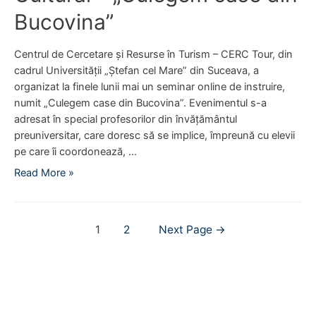
e
c
p
Bucovina”
l
ă
a
i
C
t
e
Centrul de Cercetare și Resurse în Turism – CERC Tour, din
a
r
r
cadrul Universității „Ștefan cel Mare” din Suceava, a
c
i
e
organizat la finele lunii mai un seminar online de instruire,
i
m
d
numit „Culegem case din Bucovina”. Evenimentul s-a
c
o
e
adresat în special profesorilor din învățământul
a
n
p
preuniversitar, care doresc să se implice, împreună cu elevii
i
r
pe care îi coordonează, …
u
e
A
Read More »
l
z
r
u
e
t
i
n
i
c
Navigare
t
1
2
Next Page
→
c
u
a
în
o
l
r
l
articole
t
e
d
u
s
e
r
o