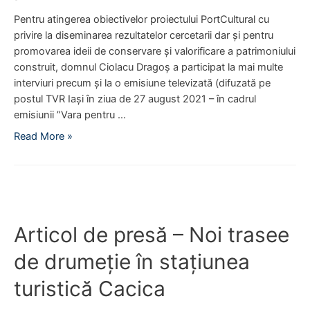
e
Pentru atingerea obiectivelor proiectului PortCultural cu
s
privire la diseminarea rezultatelor cercetarii dar și pentru
ă
promovarea ideii de conservare și valorificare a patrimoniului
–
construit, domnul Ciolacu Dragoș a participat la mai multe
Ş
interviuri precum și la o emisiune televizată (difuzată pe
c
postul TVR Iași în ziua de 27 august 2021 – în cadrul
o
emisiunii ”Vara pentru …
a
R
Read More »
l
e
a
p
d
o
e
r
v
t
a
Articol de presă – Noi trasee
a
r
j
ă
de drumeție în stațiunea
T
P
V
O
turistică Cacica
R
R