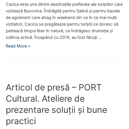
I
T
Cacica este una dintre destinațiile preferate ale turiștilor care
a
C
vizitează Bucovina. Îndrăgită pentru Salină și pentru bazele
s
u
de agrement care atrag în weekend din ce în ce mai mulți
i
l
vizitatori, Cacica se pregătește pentru turiștii ce doresc să
d
t
petreacă timpul liber în natură, ce îndrăgesc drumeția și
e
u
odihna activă. Începând cu 2019, au fost făcuți …
p
r
A
Read More »
r
a
r
e
l
t
z
:
i
e
R
c
n
e
o
t
g
Articol de presă – PORT
l
a
e
d
r
n
Cultural. Ateliere de
e
e
e
p
a
prezentare soluții și bune
r
r
r
a
practici
e
e
r
s
z
e