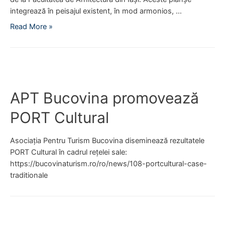
integrează în peisajul existent, în mod armonios, …
E
Read More »
x
p
o
z
i
APT Bucovina promovează
ț
i
PORT Cultural
e
c
Asociația Pentru Turism Bucovina diseminează rezultatele
a
PORT Cultural în cadrul rețelei sale:
s
https://bucovinaturism.ro/ro/news/108-portcultural-case-
e
traditionale
t
r
a
d
i