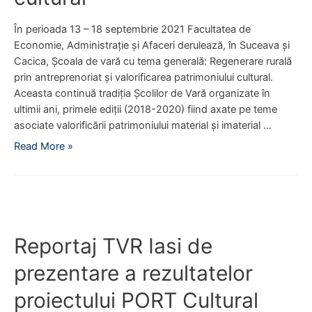
În perioada 13 – 18 septembrie 2021 Facultatea de
Economie, Administrație și Afaceri derulează, în Suceava și
Cacica, Școala de vară cu tema generală: Regenerare rurală
prin antreprenoriat și valorificarea patrimoniului cultural.
Aceasta continuă tradiția Școlilor de Vară organizate în
ultimii ani, primele ediții (2018-2020) fiind axate pe teme
asociate valorificării patrimoniului material și imaterial …
A
Read More »
r
t
i
c
o
Reportaj TVR Iasi de
l
d
prezentare a rezultatelor
e
p
proiectului PORT Cultural
r