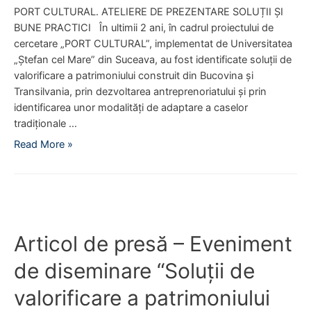
ă
u
r
PORT CULTURAL. ATELIERE DE PREZENTARE SOLUȚII ȘI
–
l
u
BUNE PRACTICI În ultimii 2 ani, în cadrul proiectului de
N
t
r
cercetare „PORT CULTURAL”, implementat de Universitatea
o
a
a
„Ștefan cel Mare” din Suceava, au fost identificate soluții de
i
t
l
valorificare a patrimoniului construit din Bucovina și
t
e
ă
Transilvania, prin dezvoltarea antreprenoriatului și prin
r
l
p
identificarea unor modalități de adaptare a caselor
a
o
r
tradiționale …
s
r
i
A
Read More »
e
p
n
r
e
r
a
t
d
o
n
i
e
i
t
c
d
e
r
o
r
c
e
Articol de presă – Eveniment
l
u
t
p
d
m
de diseminare “Soluții de
u
r
e
e
l
e
p
valorificare a patrimoniului
ț
u
n
r