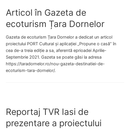
ț
Articol în Gazeta de
i
o
ecoturism Țara Dornelor
n
a
Gazeta de ecoturism Țara Dornelor a dedicat un articol
l
proiectului PORT Cultural și aplicației „Propune o casă” în
e
cea de-a treia ediție a sa, aferentă eprioadei Aprilie-
d
Septembrie 2021. Gazeta se poate găsi la adresa
i
https://taradornelor.ro/nou-gazeta-destinatiei-de-
n
ecoturism-tara-dornelor/.
B
u
c
o
v
i
Reportaj TVR Iasi de
n
a
prezentare a proiectului