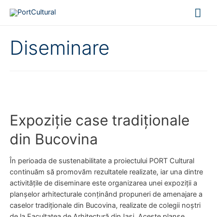
Mai
Me
Diseminare
Expoziție case tradiționale
din Bucovina
În perioada de sustenabilitate a proiectului PORT Cultural
continuăm să promovăm rezultatele realizate, iar una dintre
activitățile de diseminare este organizarea unei expoziții a
planșelor arhitecturale conținând propuneri de amenajare a
caselor tradiționale din Bucovina, realizate de colegii noștri
de la Facultatea de Arhitectură din Iași. Aceste planșe