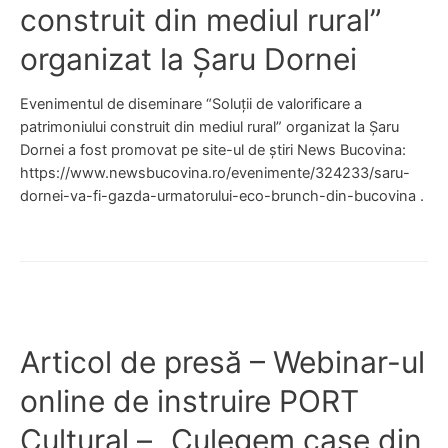
i
i
o
construit din mediul rural”
e
e
P
r
s
î
O
organizat la Șaru Dornei
i
ă
n
R
a
–
s
T
t
Evenimentul de diseminare “Soluții de valorificare a
P
t
C
ș
patrimoniului construit din mediul rural” organizat la Șaru
O
a
u
i
Dornei a fost promovat pe site-ul de știri News Bucovina:
R
ț
l
v
https://www.newsbucovina.ro/evenimente/324233/saru-
T
i
t
a
dornei-va-fi-gazda-urmatorului-eco-brunch-din-bucovina .
C
u
u
l
u
n
r
o
l
e
a
r
t
a
l
i
u
t
f
r
u
i
a
r
c
Articol de presă – Webinar-ul
l
i
a
.
s
online de instruire PORT
r
A
t
e
t
Cultural – „Culegem case din
i
a